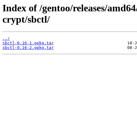
Index of /gentoo/releases/amd64
crypt/sbctl/
../
sbctl-0.16-1.gpkg.tar
sbctl-0.16-2.gpkg.tar