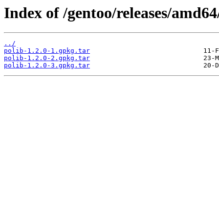
Index of /gentoo/releases/amd64
../
polib-1.2.0-1.gpkg.tar
polib-1.2.0-2.gpkg.tar
polib-1.2.0-3.gpkg.tar