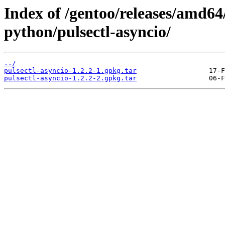
Index of /gentoo/releases/amd64
python/pulsectl-asyncio/
../
pulsectl-asyncio-1.2.2-1.gpkg.tar
pulsectl-asyncio-1.2.2-2.gpkg.tar