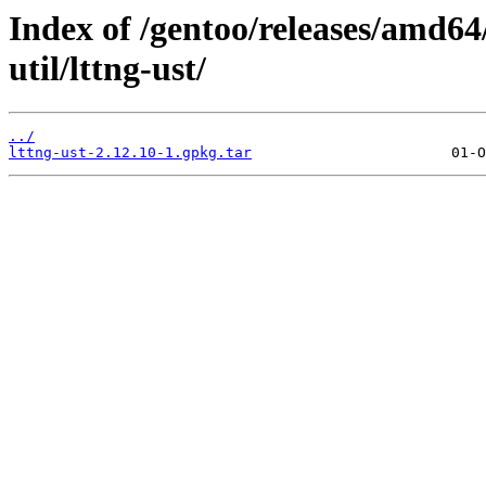
Index of /gentoo/releases/amd64
util/lttng-ust/
../
lttng-ust-2.12.10-1.gpkg.tar