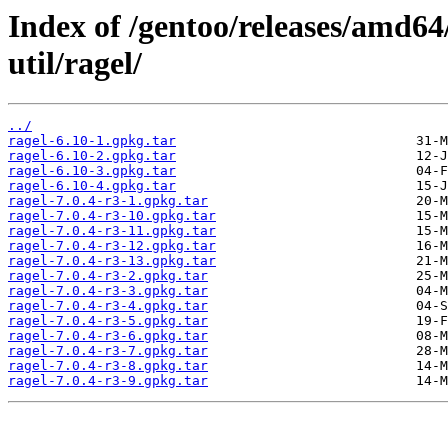
Index of /gentoo/releases/amd64
util/ragel/
../
ragel-6.10-1.gpkg.tar
ragel-6.10-2.gpkg.tar
ragel-6.10-3.gpkg.tar
ragel-6.10-4.gpkg.tar
ragel-7.0.4-r3-1.gpkg.tar
ragel-7.0.4-r3-10.gpkg.tar
ragel-7.0.4-r3-11.gpkg.tar
ragel-7.0.4-r3-12.gpkg.tar
ragel-7.0.4-r3-13.gpkg.tar
ragel-7.0.4-r3-2.gpkg.tar
ragel-7.0.4-r3-3.gpkg.tar
ragel-7.0.4-r3-4.gpkg.tar
ragel-7.0.4-r3-5.gpkg.tar
ragel-7.0.4-r3-6.gpkg.tar
ragel-7.0.4-r3-7.gpkg.tar
ragel-7.0.4-r3-8.gpkg.tar
ragel-7.0.4-r3-9.gpkg.tar