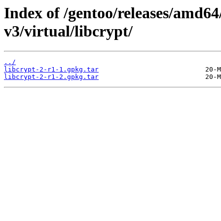
Index of /gentoo/releases/amd64
v3/virtual/libcrypt/
../
libcrypt-2-r1-1.gpkg.tar
libcrypt-2-r1-2.gpkg.tar