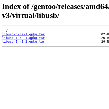
Index of /gentoo/releases/amd64
v3/virtual/libusb/
../
libusb-0-r2-1.gpkg.tar
libusb-1-r2-1.gpkg.tar
libusb-1-r2-2.gpkg.tar