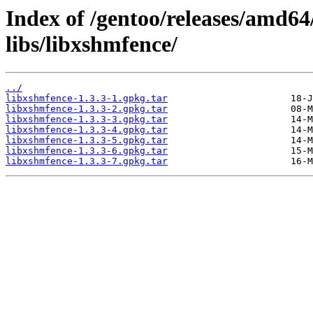
Index of /gentoo/releases/amd64
libs/libxshmfence/
../
libxshmfence-1.3.3-1.gpkg.tar
libxshmfence-1.3.3-2.gpkg.tar
libxshmfence-1.3.3-3.gpkg.tar
libxshmfence-1.3.3-4.gpkg.tar
libxshmfence-1.3.3-5.gpkg.tar
libxshmfence-1.3.3-6.gpkg.tar
libxshmfence-1.3.3-7.gpkg.tar