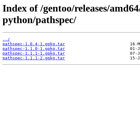
Index of /gentoo/releases/amd6
python/pathspec/
../
pathspec-1.0.4-1.gpkg.tar
pathspec-1.1.0-1.gpkg.tar
pathspec-1.1.1-1.gpkg.tar
pathspec-1.1.1-2.gpkg.tar