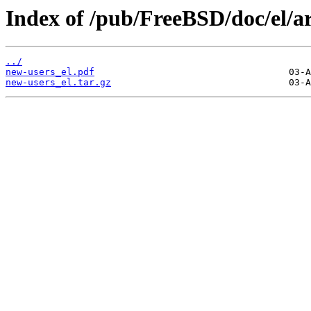
Index of /pub/FreeBSD/doc/el/ar
../
new-users_el.pdf
new-users_el.tar.gz