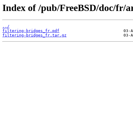
Index of /pub/FreeBSD/doc/fr/art
../
filtering-bridges_fr.pdf
filtering-bridges_fr.tar.gz