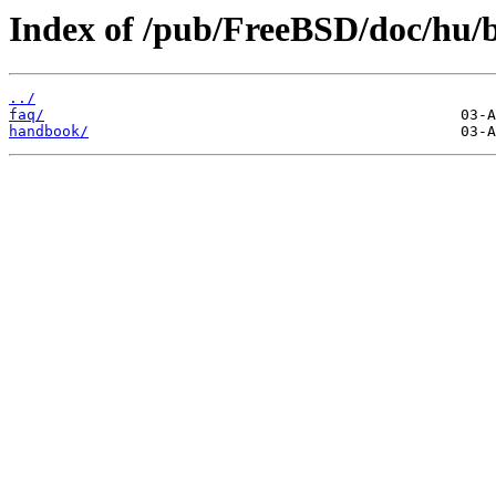
Index of /pub/FreeBSD/doc/hu/
../
faq/
handbook/