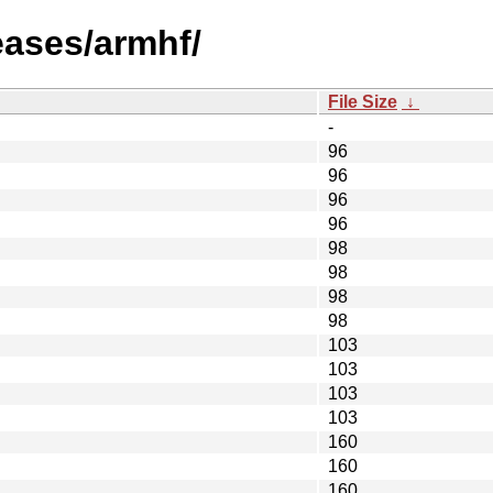
leases/armhf/
File Size
↓
-
96
96
96
96
98
98
98
98
103
103
103
103
160
160
160