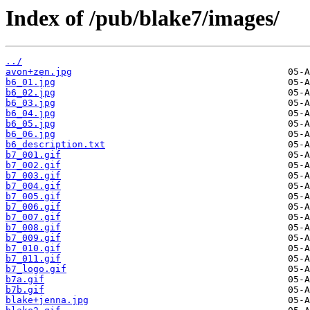
Index of /pub/blake7/images/
../
avon+zen.jpg
b6_01.jpg
b6_02.jpg
b6_03.jpg
b6_04.jpg
b6_05.jpg
b6_06.jpg
b6_description.txt
b7_001.gif
b7_002.gif
b7_003.gif
b7_004.gif
b7_005.gif
b7_006.gif
b7_007.gif
b7_008.gif
b7_009.gif
b7_010.gif
b7_011.gif
b7_logo.gif
b7a.gif
b7b.gif
blake+jenna.jpg