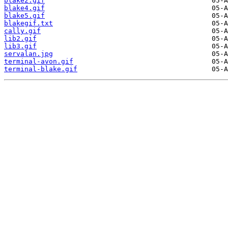
blake2.gif
blake4.gif
blake5.gif
blakegif.txt
cally.gif
lib2.gif
lib3.gif
servalan.jpg
terminal-avon.gif
terminal-blake.gif