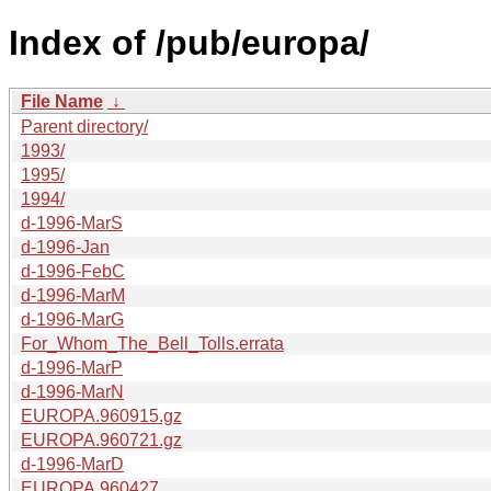
Index of /pub/europa/
File Name
↓
Parent directory/
1993/
1995/
1994/
d-1996-MarS
d-1996-Jan
d-1996-FebC
d-1996-MarM
d-1996-MarG
For_Whom_The_Bell_Tolls.errata
d-1996-MarP
d-1996-MarN
EUROPA.960915.gz
EUROPA.960721.gz
d-1996-MarD
EUROPA.960427