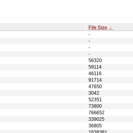
File Size
↓
-
-
-
-
56320
59114
46116
91714
47650
3042
52351
73800
766652
339025
36805
1638381