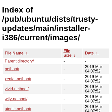
Index of
/pub/ubuntu/dists/trusty-
updates/main/installer-
i386/current/images/
File
File Name
↓
Date
↓
Size
↓
Parent directory/
-
-
2019-Mar-
netboot/
-
04 07:52
2019-Mar-
xenial-netboot/
-
04 07:52
2019-Mar-
vivid-netboot/
-
04 07:52
2019-Mar-
wily-netboot/
-
04 07:52
2019-Mar-
utopic-netboot/
-
04 07:52