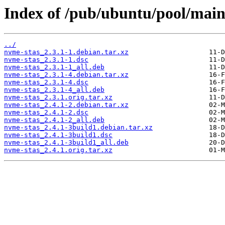
Index of /pub/ubuntu/pool/main
../
nvme-stas_2.3.1-1.debian.tar.xz
nvme-stas_2.3.1-1.dsc
nvme-stas_2.3.1-1_all.deb
nvme-stas_2.3.1-4.debian.tar.xz
nvme-stas_2.3.1-4.dsc
nvme-stas_2.3.1-4_all.deb
nvme-stas_2.3.1.orig.tar.xz
nvme-stas_2.4.1-2.debian.tar.xz
nvme-stas_2.4.1-2.dsc
nvme-stas_2.4.1-2_all.deb
nvme-stas_2.4.1-3build1.debian.tar.xz
nvme-stas_2.4.1-3build1.dsc
nvme-stas_2.4.1-3build1_all.deb
nvme-stas_2.4.1.orig.tar.xz