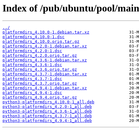
Index of /pub/ubuntu/pool/main
../
platformdirs_4.10.0-1.debian.tar.xz
platformdirs_4.10.0-1.dsc
platformdirs_4.10.0.orig.tar.gz
platformdirs_4.2.0-1.debian.tar.xz
platformdirs_4.2.0-1.dsc
platformdirs_4.2.0.orig.tar.gz
platformdirs_4.3.6-1.debian.tar.xz
platformdirs_4.3.6-1.dsc
platformdirs_4.3.6.orig.tar.gz
platformdirs_4.3.7-1.debian.tar.xz
platformdirs_4.3.7-1.dsc
platformdirs_4.3.7.orig.tar.gz
platformdirs_4.9.4-1.debian.tar.xz
platformdirs_4.9.4-1.dsc
platformdirs_4.9.4.orig.tar.gz
python3-platformdirs_4.10.0-1_all.deb
python3-platformdirs_4.2.0-1_all.deb
python3-platformdirs_4.3.6-1_all.deb
python3-platformdirs_4.3.7-1_all.deb
python3-platformdirs_4.9.4-1_all.deb