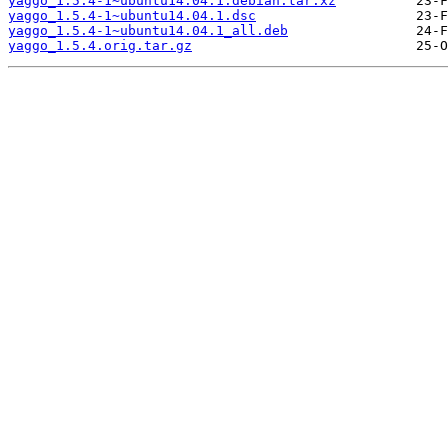
yaggo_1.5.4-1~ubuntu14.04.1.debian.tar.xz
yaggo_1.5.4-1~ubuntu14.04.1.dsc
yaggo_1.5.4-1~ubuntu14.04.1_all.deb
yaggo_1.5.4.orig.tar.gz