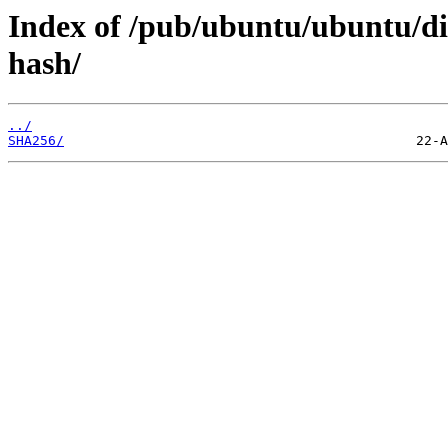
Index of /pub/ubuntu/ubuntu/dis
hash/
../
SHA256/