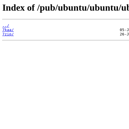
Index of /pub/ubuntu/ubuntu/ub
../
7kaa/
7zip/