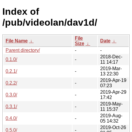
Index of
/pub/videolan/dav1d/
File
File Name
↓
Date
↓
Size
↓
Parent directory/
-
-
2018-Dec-
0.1.0/
-
11 14:17
2019-Mar-
0.2.1/
-
13 22:30
2019-Apr-19
0.2.2/
-
07:23
2019-Apr-29
0.3.0/
-
17:42
2019-May-
0.3.1/
-
11 15:37
2019-Aug-
0.4.0/
-
05 14:32
2019-Oct-26
0.5.0/
-