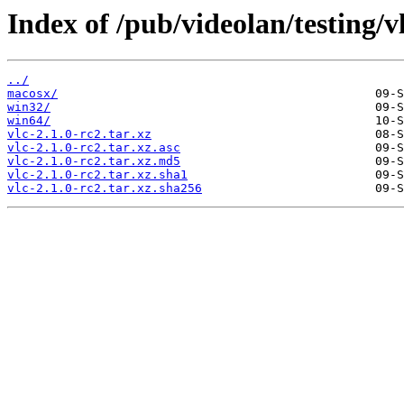
Index of /pub/videolan/testing/vl
../
macosx/
win32/
win64/
vlc-2.1.0-rc2.tar.xz
vlc-2.1.0-rc2.tar.xz.asc
vlc-2.1.0-rc2.tar.xz.md5
vlc-2.1.0-rc2.tar.xz.sha1
vlc-2.1.0-rc2.tar.xz.sha256