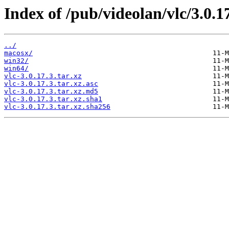
Index of /pub/videolan/vlc/3.0.17
../
macosx/
win32/
win64/
vlc-3.0.17.3.tar.xz
vlc-3.0.17.3.tar.xz.asc
vlc-3.0.17.3.tar.xz.md5
vlc-3.0.17.3.tar.xz.sha1
vlc-3.0.17.3.tar.xz.sha256