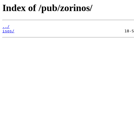
Index of /pub/zorinos/
../
isos/