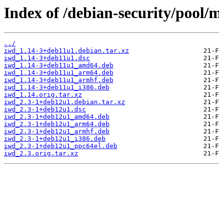
Index of /debian-security/pool/m
../
iwd_1.14-3+deb11u1.debian.tar.xz
iwd_1.14-3+deb11u1.dsc
iwd_1.14-3+deb11u1_amd64.deb
iwd_1.14-3+deb11u1_arm64.deb
iwd_1.14-3+deb11u1_armhf.deb
iwd_1.14-3+deb11u1_i386.deb
iwd_1.14.orig.tar.xz
iwd_2.3-1+deb12u1.debian.tar.xz
iwd_2.3-1+deb12u1.dsc
iwd_2.3-1+deb12u1_amd64.deb
iwd_2.3-1+deb12u1_arm64.deb
iwd_2.3-1+deb12u1_armhf.deb
iwd_2.3-1+deb12u1_i386.deb
iwd_2.3-1+deb12u1_ppc64el.deb
iwd_2.3.orig.tar.xz