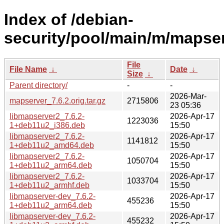
Index of /debian-
security/pool/main/m/mapser
File
File Name
↓
Date
↓
Size
↓
Parent directory/
-
-
2026-Mar-
mapserver_7.6.2.orig.tar.gz
2715806
23 05:36
libmapserver2_7.6.2-
2026-Apr-17
1223036
1+deb11u2_i386.deb
15:50
libmapserver2_7.6.2-
2026-Apr-17
1141812
1+deb11u2_amd64.deb
15:50
libmapserver2_7.6.2-
2026-Apr-17
1050704
1+deb11u2_arm64.deb
15:50
libmapserver2_7.6.2-
2026-Apr-17
1033704
1+deb11u2_armhf.deb
15:50
libmapserver-dev_7.6.2-
2026-Apr-17
455236
1+deb11u2_arm64.deb
15:50
libmapserver-dev_7.6.2-
2026-Apr-17
455232