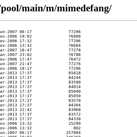
s/pool/main/m/mimedefang/