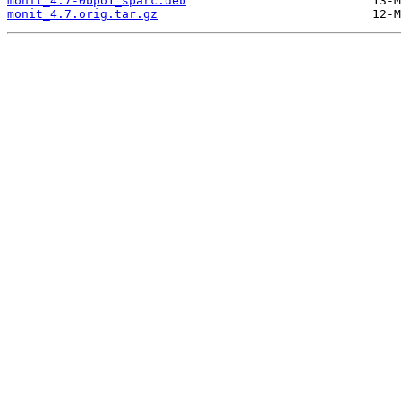
monit_4.7-0bpo1_sparc.deb
monit_4.7.orig.tar.gz