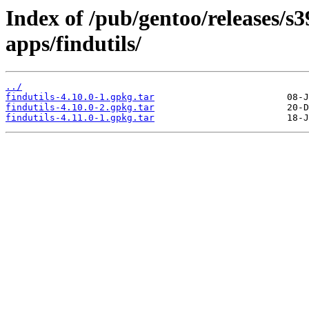
Index of /pub/gentoo/releases/s
apps/findutils/
../
findutils-4.10.0-1.gpkg.tar
findutils-4.10.0-2.gpkg.tar
findutils-4.11.0-1.gpkg.tar