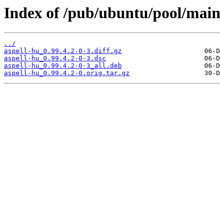
Index of /pub/ubuntu/pool/main/
../
aspell-hu_0.99.4.2-0-3.diff.gz
aspell-hu_0.99.4.2-0-3.dsc
aspell-hu_0.99.4.2-0-3_all.deb
aspell-hu_0.99.4.2-0.orig.tar.gz