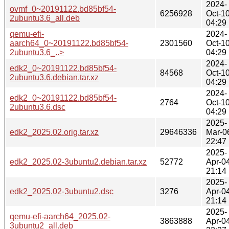
2024-
ovmf_0~20191122.bd85bf54-
6256928
Oct-1
2ubuntu3.6_all.deb
04:29
qemu-efi-
2024-
aarch64_0~20191122.bd85bf54-
2301560
Oct-1
2ubuntu3.6_..>
04:29
2024-
edk2_0~20191122.bd85bf54-
84568
Oct-1
2ubuntu3.6.debian.tar.xz
04:29
2024-
edk2_0~20191122.bd85bf54-
2764
Oct-1
2ubuntu3.6.dsc
04:29
2025-
edk2_2025.02.orig.tar.xz
29646336
Mar-0
22:47
2025-
edk2_2025.02-3ubuntu2.debian.tar.xz
52772
Apr-0
21:14
2025-
edk2_2025.02-3ubuntu2.dsc
3276
Apr-0
21:14
2025-
qemu-efi-aarch64_2025.02-
3863888
Apr-0
3ubuntu2_all.deb