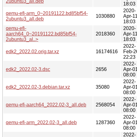
2ubuntu3_all.deb
18:03
2020-
qemu-efi-arm_0~20191122.bd85bf54-
1030880
Apr-1
2ubuntu3_all.deb
18:03
qemu-efi-
2020-
aarch64_0~20191122.bd85bf54-
2018360
Apr-1
2ubuntu3_al..>
18:03
2022-
edk2_2022.02.orig.tar.xz
16174616
Feb-2
22:23
2022-
edk2_2022.02-3.dsc
2656
Apr-0
08:00
2022-
edk2_2022.02-3.debian.tar.xz
35080
Apr-0
08:00
2022-
qemu-efi-aarch64_2022.02-3_all.deb
2568054
Apr-0
08:00
2022-
qemu-efi-arm_2022.02-3_all.deb
1287360
Apr-0
08:00
2022-