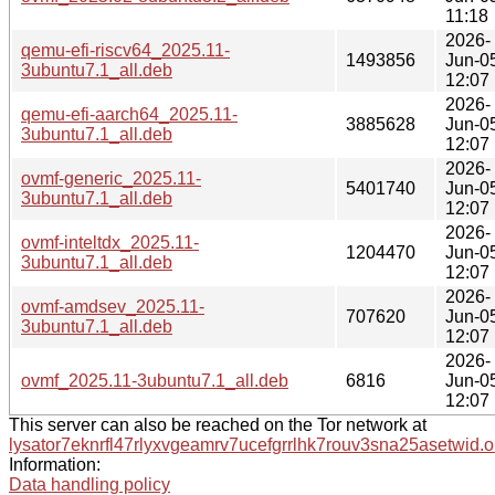
11:18
2026-
qemu-efi-riscv64_2025.11-
1493856
Jun-0
3ubuntu7.1_all.deb
12:07
2026-
qemu-efi-aarch64_2025.11-
3885628
Jun-0
3ubuntu7.1_all.deb
12:07
2026-
ovmf-generic_2025.11-
5401740
Jun-0
3ubuntu7.1_all.deb
12:07
2026-
ovmf-inteltdx_2025.11-
1204470
Jun-0
3ubuntu7.1_all.deb
12:07
2026-
ovmf-amdsev_2025.11-
707620
Jun-0
3ubuntu7.1_all.deb
12:07
2026-
ovmf_2025.11-3ubuntu7.1_all.deb
6816
Jun-0
12:07
This server can also be reached on the Tor network at
lysator7eknrfl47rlyxvgeamrv7ucefgrrlhk7rouv3sna25asetwid.o
Information:
Data handling policy