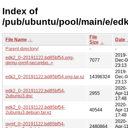
Index of
/pub/ubuntu/pool/main/e/edk
File
File Name
↓
Date
Size
↓
Parent directory/
-
-
2019-
edk2_0~20191122.bd85bf54.orig-
7077
Dec-0
qemu-ovmf-securebo..>
23:13
2019-
edk2_0~20191122.bd85bf54.orig.tar.xz
14396324
Dec-0
23:13
2020-
edk2_0~20191122.bd85bf54-
2955
Apr-1
2ubuntu3.dsc
17:48
2020-
edk2_0~20191122.bd85bf54-
40544
Apr-1
2ubuntu3.debian.tar.xz
17:48
2020-
ovmf_0~20191122.bd85bf54-
2480864
Apr-1