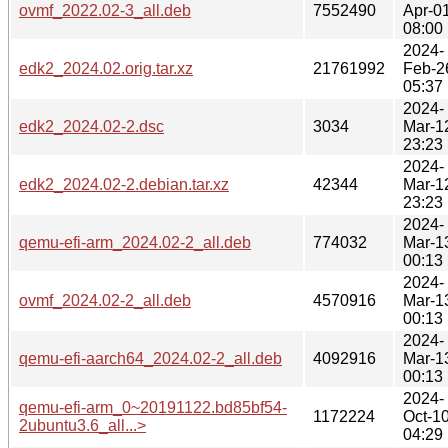
ovmf_2022.02-3_all.deb
7552490
Apr-0
08:00
2024-
edk2_2024.02.orig.tar.xz
21761992
Feb-2
05:37
2024-
edk2_2024.02-2.dsc
3034
Mar-1
23:23
2024-
edk2_2024.02-2.debian.tar.xz
42344
Mar-1
23:23
2024-
qemu-efi-arm_2024.02-2_all.deb
774032
Mar-1
00:13
2024-
ovmf_2024.02-2_all.deb
4570916
Mar-1
00:13
2024-
qemu-efi-aarch64_2024.02-2_all.deb
4092916
Mar-1
00:13
2024-
qemu-efi-arm_0~20191122.bd85bf54-
1172224
Oct-1
2ubuntu3.6_all...>
04:29