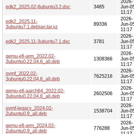
2026-
edk2_2025.02-8ubuntu3.2.dsc
3485
Jun-0
11:17
2026-
edk2_2025.11-
89336
Jun-0
3ubuntu7.1.debian.tar.xz
11:17
2026-
edk2_2025.11-3ubuntu7.1.dsc
3781
Jun-0
11:17
2026-
qemu-efi-arm_2022.02-
1308366
Jun-0
3ubuntu0.22.04.6_all.deb
11:17
2026-
ovmf_2022.02-
7625216
Jun-0
3ubuntu0.22.04.6_all.deb
11:17
2026-
qemu-efi-aarch64_2022.02-
2602506
Jun-0
3ubuntu0.22.04.6_all.deb
11:17
2026-
ovmf-legacy_2024.02-
1538704
Jun-0
2ubuntu0.9_all.deb
11:17
2026-
qemu-efi-arm_2024.02-
776288
Jun-0
2ubuntu0.9_all.deb
11:17