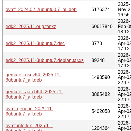
2025-
ovmf_2024.02-2ubuntu0.7_all.deb
5176374
Nov-2
16:56
2026-
edk2_2025.11.orig.tar.xz
60617840
Feb-0
18:12
2026-
edk2_2025.11-3ubuntu7.dsc
3773
Apr-0
17:12
2026-
edk2_2025.11-3ubuntu7.debian.tar.xz
89248
Apr-0
17:12
2026-
qemu-efi-riscv64_2025.11-
1493590
Apr-0
3ubuntu7_all.deb
22:17
2026-
qemu-efi-aarch64_2025.11-
3885482
Apr-0
3ubuntu7_all.deb
22:17
2026-
ovmf-generic_2025.11-
5402058
Apr-0
3ubuntu7_all.deb
22:17
2026-
ovmf-inteltdx_2025.11-
1204364
Apr-0
3ubuntu7_all.deb