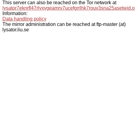
This server can also be reached on the Tor network at
lysator7eknrfl47rlyxvgeamrv7ucefgrrlhk7rouv3sna25asetwid.o
Information:
Data handling policy
The mirror administration can be reached at ftp-master (at)
lysator.liu.se