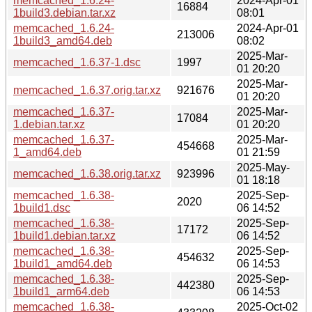
memcached_1.6.24-
2024-Apr-01
16884
1build3.debian.tar.xz
08:01
memcached_1.6.24-
2024-Apr-01
213006
1build3_amd64.deb
08:02
2025-Mar-
memcached_1.6.37-1.dsc
1997
01 20:20
2025-Mar-
memcached_1.6.37.orig.tar.xz
921676
01 20:20
memcached_1.6.37-
2025-Mar-
17084
1.debian.tar.xz
01 20:20
memcached_1.6.37-
2025-Mar-
454668
1_amd64.deb
01 21:59
2025-May-
memcached_1.6.38.orig.tar.xz
923996
01 18:18
memcached_1.6.38-
2025-Sep-
2020
1build1.dsc
06 14:52
memcached_1.6.38-
2025-Sep-
17172
1build1.debian.tar.xz
06 14:52
memcached_1.6.38-
2025-Sep-
454632
1build1_amd64.deb
06 14:53
memcached_1.6.38-
2025-Sep-
442380
1build1_arm64.deb
06 14:53
memcached_1.6.38-
2025-Oct-02