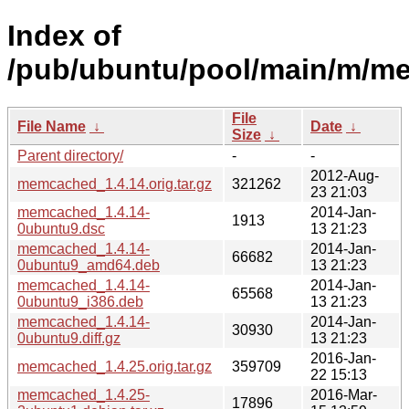
Index of
/pub/ubuntu/pool/main/m/m
File
File Name
↓
Date
↓
Size
↓
Parent directory/
-
-
2012-Aug-
memcached_1.4.14.orig.tar.gz
321262
23 21:03
memcached_1.4.14-
2014-Jan-
1913
0ubuntu9.dsc
13 21:23
memcached_1.4.14-
2014-Jan-
66682
0ubuntu9_amd64.deb
13 21:23
memcached_1.4.14-
2014-Jan-
65568
0ubuntu9_i386.deb
13 21:23
memcached_1.4.14-
2014-Jan-
30930
0ubuntu9.diff.gz
13 21:23
2016-Jan-
memcached_1.4.25.orig.tar.gz
359709
22 15:13
memcached_1.4.25-
2016-Mar-
17896