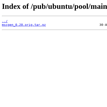
Index of /pub/ubuntu/pool/mai
../
mscgen_0.20.orig.tar.gz