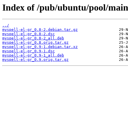
Index of /pub/ubuntu/pool/main
../
myspell-el-gr_0.8-2.debian.tar.gz
myspell-el-gr_0.8-2.dsc
myspell-el-gr_0.8-2_all.deb
myspell-el-gr_0.8.orig.tar.gz
myspell-el-gr_0.9-1.debian.tar.xz
myspell-el-gr_0.9-1.dsc
myspell-el-gr_0.9-1_all.deb
myspell-el-gr_0.9.orig.tar.gz