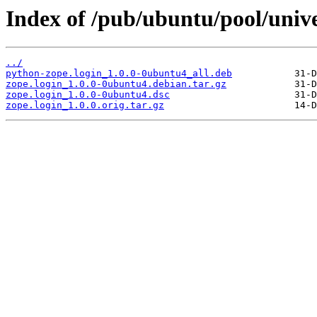
Index of /pub/ubuntu/pool/unive
../
python-zope.login_1.0.0-0ubuntu4_all.deb
zope.login_1.0.0-0ubuntu4.debian.tar.gz
zope.login_1.0.0-0ubuntu4.dsc
zope.login_1.0.0.orig.tar.gz