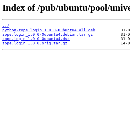
Index of /pub/ubuntu/pool/unive
../
python-zope.login_1.0.0-0ubuntu4_all.deb
zope.login_1.0.0-0ubuntu4.debian.tar.gz
zope.login_1.0.0-0ubuntu4.dsc
zope.login_1.0.0.orig.tar.gz