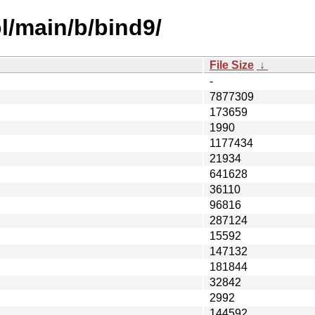
l/main/b/bind9/
File Size
↓
-
7877309
173659
1990
1177434
21934
641628
36110
96816
287124
15592
147132
181844
32842
2992
144592