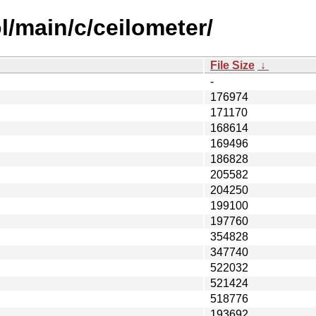
l/main/c/ceilometer/
File Size
↓
-
176974
171170
168614
169496
186828
205582
204250
199100
197760
354828
347740
522032
521424
518776
193692