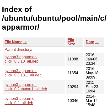
Index of
/ubuntu/ubuntu/pool/main/c/
apparmor/
File
File Name
↓
Date
↓
Size
↓
Parent directory/
-
-
2016-
python3-apparmor-
11088
Jan-06
click_0.3.13_all.deb
23:34
2016-
python3-apparmor-
11354
May-18
click_0.3.13.1_all.deb
09:09
2015-
python3-apparmor-
10294
Sep-23
click_0.2ubuntu1_all.deb
16:04
2014-
python3-apparmor-
10346
Mar-14
click_0.2_all.deb
15:48