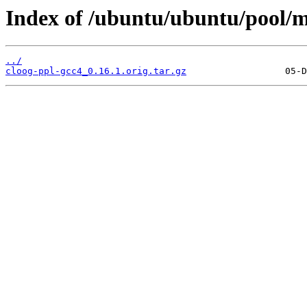
Index of /ubuntu/ubuntu/pool/m
../
cloog-ppl-gcc4_0.16.1.orig.tar.gz