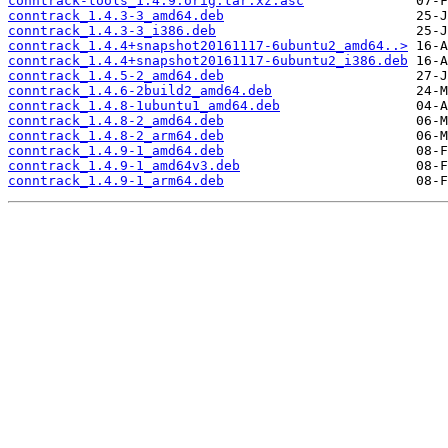
conntrack-tools_1.4.9.orig.tar.xz.asc
conntrack_1.4.3-3_amd64.deb
conntrack_1.4.3-3_i386.deb
conntrack_1.4.4+snapshot20161117-6ubuntu2_amd64..>
conntrack_1.4.4+snapshot20161117-6ubuntu2_i386.deb
conntrack_1.4.5-2_amd64.deb
conntrack_1.4.6-2build2_amd64.deb
conntrack_1.4.8-1ubuntu1_amd64.deb
conntrack_1.4.8-2_amd64.deb
conntrack_1.4.8-2_arm64.deb
conntrack_1.4.9-1_amd64.deb
conntrack_1.4.9-1_amd64v3.deb
conntrack_1.4.9-1_arm64.deb