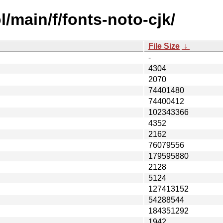
/main/f/fonts-noto-cjk/
File Size
↓
-
4304
2070
74401480
74400412
102343366
4352
2162
76079556
179595880
2128
5124
127413152
54288544
184351292
1942