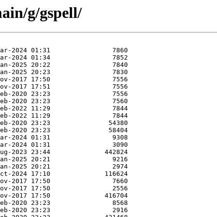
in/g/gspell/