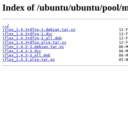
Index of /ubuntu/ubuntu/pool/ma
../
jflex_1.4.3+dfsg-1.debian.tar.xz
jflex_1.4.3+dfsg-1.dsc
jflex_1.4.3+dfsg-1_all.deb
jflex_1.4.3+dfsg.orig.tar.xz
jflex_1.4.3-3.debian.tar.gz
jflex_1.4.3-3.dsc
jflex_1.4.3-3_all.deb
jflex_1.4.3.orig.tar.gz