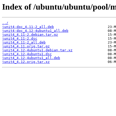
Index of /ubuntu/ubuntu/pool/ma
../
junit4-doc_4.11-2_all.deb
junit4-doc_4.12-4ubuntu1_all.deb
junit4_4.11-2.debian.tar.gz
junit4_4.11-2.dsc
junit4_4.11-2_all.deb
junit4_4.11.orig.tar.gz
junit4_4.12-4ubuntu1.debian.tar.xz
junit4_4.12-4ubuntu1.dsc
junit4_4.12-4ubuntu1_all.deb
junit4_4.12.orig.tar.xz