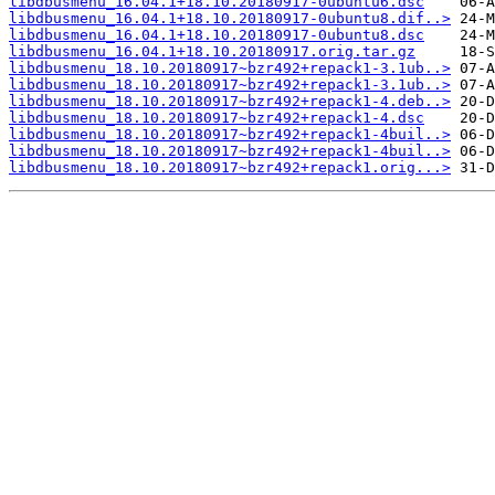
libdbusmenu_16.04.1+18.10.20180917-0ubuntu6.dsc
libdbusmenu_16.04.1+18.10.20180917-0ubuntu8.dif..>
libdbusmenu_16.04.1+18.10.20180917-0ubuntu8.dsc
libdbusmenu_16.04.1+18.10.20180917.orig.tar.gz
libdbusmenu_18.10.20180917~bzr492+repack1-3.1ub..>
libdbusmenu_18.10.20180917~bzr492+repack1-3.1ub..>
libdbusmenu_18.10.20180917~bzr492+repack1-4.deb..>
libdbusmenu_18.10.20180917~bzr492+repack1-4.dsc
libdbusmenu_18.10.20180917~bzr492+repack1-4buil..>
libdbusmenu_18.10.20180917~bzr492+repack1-4buil..>
libdbusmenu_18.10.20180917~bzr492+repack1.orig...>