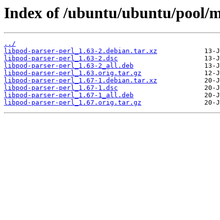
Index of /ubuntu/ubuntu/pool/ma
../
libpod-parser-perl_1.63-2.debian.tar.xz
libpod-parser-perl_1.63-2.dsc
libpod-parser-perl_1.63-2_all.deb
libpod-parser-perl_1.63.orig.tar.gz
libpod-parser-perl_1.67-1.debian.tar.xz
libpod-parser-perl_1.67-1.dsc
libpod-parser-perl_1.67-1_all.deb
libpod-parser-perl_1.67.orig.tar.gz