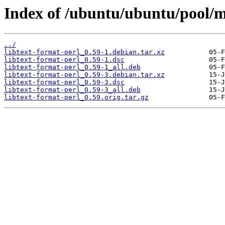
Index of /ubuntu/ubuntu/pool/ma
../
libtext-format-perl_0.59-1.debian.tar.xz
libtext-format-perl_0.59-1.dsc
libtext-format-perl_0.59-1_all.deb
libtext-format-perl_0.59-3.debian.tar.xz
libtext-format-perl_0.59-3.dsc
libtext-format-perl_0.59-3_all.deb
libtext-format-perl_0.59.orig.tar.gz