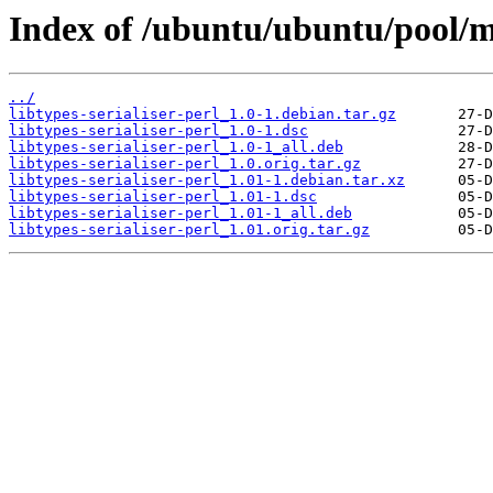
Index of /ubuntu/ubuntu/pool/mai
../
libtypes-serialiser-perl_1.0-1.debian.tar.gz
libtypes-serialiser-perl_1.0-1.dsc
libtypes-serialiser-perl_1.0-1_all.deb
libtypes-serialiser-perl_1.0.orig.tar.gz
libtypes-serialiser-perl_1.01-1.debian.tar.xz
libtypes-serialiser-perl_1.01-1.dsc
libtypes-serialiser-perl_1.01-1_all.deb
libtypes-serialiser-perl_1.01.orig.tar.gz